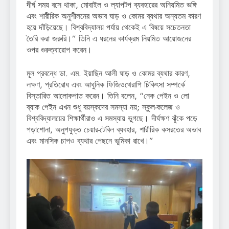
দীর্ঘ সময় বসে থাকা, মোবাইল ও ল্যাপটপ ব্যবহারের অনিয়মিত ভঙ্গি
এবং শারীরিক অনুশীলনের অভাব ঘাড় ও কোমর ব্যথার অন্যতম কারণ
হয়ে দাঁড়িয়েছে। বিশ্ববিদ্যালয় পর্যায় থেকেই এ বিষয়ে সচেতনতা
তৈরি করা জরুরি।” তিনি এ ধরনের কার্যক্রম নিয়মিত আয়োজনের
ওপর গুরুত্বারোপ করেন।
মূল প্রবন্ধে ডা. এম. ইয়াছিন আলী ঘাড় ও কোমর ব্যথার কারণ,
লক্ষণ, প্রতিরোধ এবং আধুনিক ফিজিওথেরাপি চিকিৎসা সম্পর্কে
বিস্তারিত আলোকপাত করেন। তিনি বলেন, “নেক পেইন ও লো
ব্যাক পেইন এখন শুধু বয়স্কদের সমস্যা নয়; স্কুল-কলেজ ও
বিশ্ববিদ্যালয়ের শিক্ষার্থীরাও এ সমস্যায় ভুগছে। দীর্ঘক্ষণ ঝুঁকে পড়ে
পড়াশোনা, অনুপযুক্ত চেয়ার-টেবিল ব্যবহার, শারীরিক কসরতের অভাব
এবং মানসিক চাপও ব্যথার পেছনে ভূমিকা রাখে।”