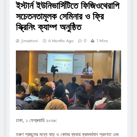
ইস্টার্ন ইউনিভার্সিটিতে ফিজিওথেরাপি
সচেতনতামূলক সেমিনার ও ফ্রি
স্ক্রিনিং ক্যাম্প অনুষ্ঠিত
Jinnatroni
6 Months Ago
0
1 Mins
ঢাকা, ১ ফেব্রুয়ারি ২০২৬:
তরুণ প্রজন্মের মধ্যে ঘাড় ও কোমর ব্যথার ক্রমবর্ধমান প্রবণতা এবং