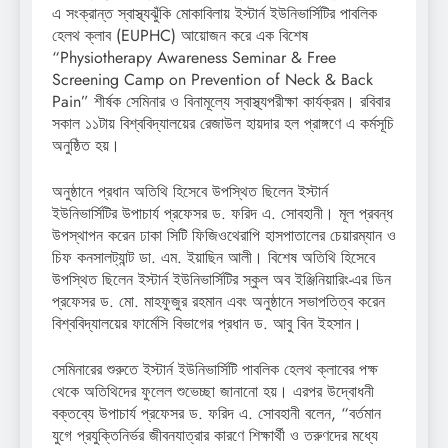
এ সংক্রান্ত স্বাস্থ্যঝুঁকি মোকাবিলায় ইস্টার্ন ইউনিভার্সিটির পাবলিক
হেলথ ক্লাব (EUPHC) আয়োজন করে এক বিশেষ
“Physiotherapy Awareness Seminar & Free
Screening Camp on Prevention of Neck & Back
Pain” শীর্ষক সেমিনার ও বিনামূল্যে স্বাস্থ্যপরীক্ষা কার্যক্রম। রবিবার
সকাল ১১টায় বিশ্ববিদ্যালয়ের রেজাউল হায়দার হল প্রাঙ্গণে এ কর্মসূচি
অনুষ্ঠিত হয়।
অনুষ্ঠানে প্রধান অতিথি হিসেবে উপস্থিত ছিলেন ইস্টার্ন
ইউনিভার্সিটির উপাচার্য প্রফেসর ড. ফরিদ এ. সোবহানী। মূল প্রবন্ধ
উপস্থাপন করেন ঢাকা সিটি ফিজিওথেরাপি হাসপাতালের চেয়ারম্যান ও
চিফ কনসালট্যান্ট ডা. এম. ইয়াছিন আলী। বিশেষ অতিথি হিসেবে
উপস্থিত ছিলেন ইস্টার্ন ইউনিভার্সিটির স্কুল অব ইঞ্জিনিয়ারিং-এর ডিন
প্রফেসর ড. মো. মাহফুজুর রহমান এবং অনুষ্ঠানে সভাপতিত্ব করেন
বিশ্ববিদ্যালয়ের ফার্মেসি বিভাগের প্রধান ড. আবু বিন ইহসান।
সেমিনারের শুরুতে ইস্টার্ন ইউনিভার্সিটি পাবলিক হেলথ ক্লাবের পক্ষ
থেকে অতিথিদের ফুলেল শুভেচ্ছা জানানো হয়। এরপর উদ্বোধনী
বক্তব্যে উপাচার্য প্রফেসর ড. ফরিদ এ. সোবহানী বলেন, “বর্তমান
যুগে প্রযুক্তিনির্ভর জীবনযাত্রার কারণে শিক্ষার্থী ও তরুণদের মধ্যে