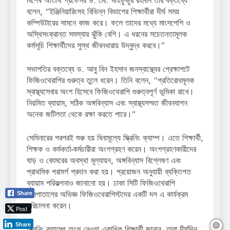
বিশেষ অতিথি প্রফেসর ড. মো. মাহফুজুর রহমান তার বক্তব্যে
বলেন, “ইঞ্জিনিয়ারিংসহ বিভিন্ন বিভাগের শিক্ষার্থীরা দীর্ঘ সময়
কম্পিউটারের সামনে কাজ করে। ফলে তাদের মধ্যে মাংসপেশি ও
অস্থিসংক্রান্ত সমস্যার ঝুঁকি বেশি। এ ধরনের সচেতনতামূলক
কর্মসূচি শিক্ষার্থীদের সুস্থ জীবনধারায় উদ্বুদ্ধ করবে।”
সভাপতির বক্তব্যে ড. আবু বিন ইহসান জনস্বাস্থ্যের প্রেক্ষাপটে
ফিজিওথেরাপির গুরুত্ব তুলে ধরেন। তিনি বলেন, “প্রতিরোধমূলক
স্বাস্থ্যসেবার অংশ হিসেবে ফিজিওথেরাপি গুরুত্বপূর্ণ ভূমিকা রাখে।
নিয়মিত ব্যায়াম, সঠিক অঙ্গবিন্যাস এবং স্বাস্থ্যসম্মত জীবনযাপন
অনেক জটিলতা থেকে রক্ষা করতে পারে।”
সেমিনারের পরপরই শুরু হয় বিনামূল্যে স্ক্রিনিং ক্যাম্প। এতে শিক্ষার্থী,
শিক্ষক ও কর্মকর্তা-কর্মচারীরা অংশগ্রহণ করেন। অংশগ্রহণকারীদের
ঘাড় ও কোমরের অবস্থা মূল্যায়ন, অঙ্গবিন্যাস বিশ্লেষণ এবং
প্রাথমিক পরামর্শ প্রদান করা হয়। প্রয়োজন অনুযায়ী ব্যক্তিগত
ব্যায়াম পরিকল্পনাও জানানো হয়। ঢাকা সিটি ফিজিওথেরাপি
হাসপাতালের অভিজ্ঞ ফিজিওথেরাপিস্টদের একটি দল এ কার্যক্রম
Share
পরিচালনা করেন।
Post
Share
স্ক্রিনিং ক্যাম্পে অংশ নেওয়া একাধিক শিক্ষার্থী জানান, তারা দীর্ঘদিন