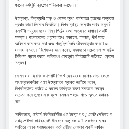
ধরনের কর্মসূচি গ্রহণের পরিকল্পনা করছেন।
উল্লেখ্য, বিশ্বব্যাপী ঘাড় ও কোমর ব্যথা কর্মক্ষমতা হ্রাসের অন্যতম
প্রধান কারণ হিসেবে বিবেচিত। বিশ্ব স্বাস্থ্য সংস্থার তথ্য অনুযায়ী,
কর্মজীবী মানুষের মধ্যে নিম্ন পিঠের ব্যথা অত্যন্ত সাধারণ একটি
সমস্যা। বাংলাদেশের প্রেক্ষাপটেও নগরায়ণ, যানজট, দীর্ঘ সময়
অফিসে বসে কাজ করা এবং প্রযুক্তিনির্ভর জীবনযাত্রার কারণে এ
সমস্যা বাড়ছে। বিশেষজ্ঞরা মনে করেন, সময়মতো সচেতনতা ও সঠিক
চিকিৎসা গ্রহণ করলে অধিকাংশ ক্ষেত্রেই দীর্ঘমেয়াদি জটিলতা এড়ানো
সম্ভব।
সেমিনার ও স্ক্রিনিং ক্যাম্পটি শিক্ষার্থীদের মধ্যে ব্যাপক সাড়া ফেলে।
অংশগ্রহণকারীরা এমন উদ্যোগকে স্বাগত জানিয়ে বলেন,
বিশ্ববিদ্যালয় পর্যায়ে এ ধরনের কার্যক্রম তরুণ সমাজকে স্বাস্থ্য
সচেতন করে তুলবে এবং সুস্থ কর্মক্ষম প্রজন্ম গড়ে তুলতে সহায়ক
হবে।
সার্বিকভাবে, ইস্টার্ন ইউনিভার্সিটির এই উদ্যোগ শুধু একটি সেমিনার বা
স্বাস্থ্যপরীক্ষা কার্যক্রমেই সীমাবদ্ধ নয়; বরং এটি তরুণদের মধ্যে
প্রতিরোধমূলক স্বাস্থ্যসেবার বার্তা পৌঁছে দেওয়ার একটি কার্যকর