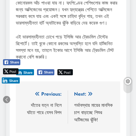
কোনোরকম আঁচ পাওয়া যায় না। হৃৎপিণ্ডের পেশিগুলোর কাজ করার
জন্য অক্সিজেনের প্রয়োজন। যখন হৃদ্‌যন্ত্রের পেশিতে অক্সিজেন
সরবরাহ কমে যায় এবং একই সঙ্গে চাহিদা বৃদ্ধি পায়, তখন এই
ভারসাম্যহীনতা হার্ট অ্যাটাকের ঝুঁকি বাড়িয়ে দেয় কয়েক গুণ।
এই ভারসাম্যহীনতা চোখে পড়ে ইসিজি আর ট্রেডমিল টেস্টের
রিপোর্টে। তাই বুকে কোনো রকমের অস্বস্তি হলে যদি হার্টজনিত
সমস্যা মনে হয়, তাহলে ইকোর আগে ইসিজি আর ট্রেডমিল টেস্ট
করানো বেশি জরুরি।
Share
Post
Post
Share
Share
Share
Post
Previous:
Next:
navigation
দাঁতের যত্ন না নিলে
গর্ভাবস্থায় মায়ের মানসিক
ঘটতে পারে যেসব বিপদ
চাপ বাড়াচ্ছে শিশুর
অটিজমের ঝুঁকি!