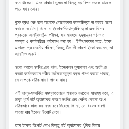
বসে থাকেন। এসব সাধারণ ভুলগুলো কিন্তু বড় বিপদ ডেকে আনতে
পারে যখন তখন।
বুকে ব্যথা শুরু হলে অনেকে কোনোরকম ভাবনাচিন্তা না করেই ইকো
করাতে ছোটেন। ইকো বা ইকোকার্ডিয়োগ্রাফি হলো এক বিশেষ
প্রকারের আলট্রাসাউন্ড পরীক্ষা, যার মাধ্যমে হৃদ্‌যন্ত্রের গঠনগত
সমস্যা ও কার্যকারিতা পর্যবেক্ষণ করা হয়। চিকিৎসকদের মতে, ইকো
একান্ত প্রয়োজনীয় পরীক্ষা, কিন্তু ঠিক কী কারণে ইকো করাবেন, তা
জানাটাও জরুরি।
ইকো করালে হৃৎপিণ্ডের গঠন, ইজেকশন ফ্র্যাকশন এবং হৃৎপিণ্ড
কতটা কার্যকরভাবে শরীরে অক্সিজেনযুক্ত রক্ত পাম্প করতে পারছে,
সে সম্পর্কে সঠিক ধারণা পাওয়া যায়।
এটি ভাল্‌ভ-সম্পর্কিত সমস্যাগুলোকে শনাক্ত করতেও সাহায্য করে, এ
ছাড়া পূর্বে হার্ট অ্যাটাকের কারণে হৃৎপিণ্ডের পেশির কোনো অংশ
সঠিকভাবে কাজ করা বন্ধ করে দিয়েছে কি না, সে বিষয়ও ধারণা
পাওয়া যায় ইকোর রিপোর্ট দেখে।
তবে ইকোর রিপোর্ট দেখে কিন্তু হার্ট অ্যাটাকের ঝুঁকির বিষয়ে