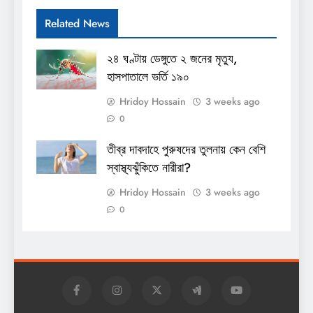
Related News
২৪ ঘণ্টায় ডেঙ্গুতে ২ জনের মৃত্যু,
হাসপাতালে ভর্তি ১৯০
Hridoy Hossain
3 weeks ago
0
তীব্র দাবদাহে পুরুষদের তুলনায় কেন বেশি
স্বাস্থ্যঝুঁকিতে নারীরা?
Hridoy Hossain
3 weeks ago
0