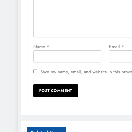
Name
*
Email
*
Save my name, email, and website in this brows