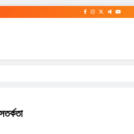
সতর্কতা