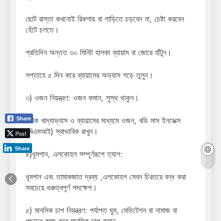
ছোট রাস্তা কখনোই রিকশায় বা গাড়িতে চড়বেন না, চেষ্টা করবেন
হেঁটে চলতে।
প্রতিদিন অন্তত ৩০ মিনিট হালকা ব্যায়াম বা জোরে হাঁটুন।
সপ্তাহে ৫ দিন করে ব্যায়ামের অভ্যাস গড়ে তুলুন।
৩) ওজন নিয়ন্ত্রণ: ওজন কমান, সুস্থ থাকুন।
সঠিক খাদ্যাভ্যাস ও ব্যায়ামের মাধ্যমে ওজন, বডি মাস ইনডেক্স
Share
(বিএমআই) স্বাভাবিক রাখুন।
Post
Share
৪)ধূমপান, এলকোহল সম্পূর্ণরূপে ত্যাগ:
ধূমপান এবং তামাকজাত দ্রব্য ,এলকোহল সেবন চিরতরে বন্ধ করা
সবচেয়ে গুরুত্বপূর্ণ পদক্ষেপ।
৫) মানসিক চাপ নিয়ন্ত্রণ: পর্যাপ্ত ঘুম, মেডিটেশন বা নামাজ বা