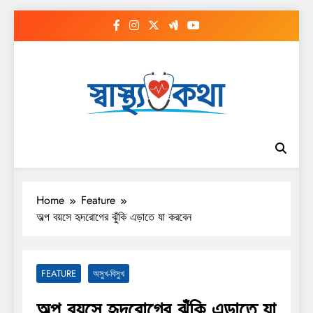
Skip
to
content
Home
Feature
অল্প বয়সে হৃদরোগের ঝুঁকি এড়াতে যা করবেন
FEATURE
অসুখ-বিসুখ
অল্প বয়সে হৃদরোগের ঝুঁকি এড়াতে যা