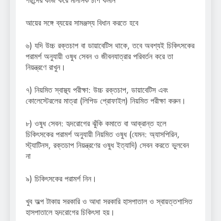
পছন্দের কাজ করে মানসিক চাপ কমান
আয়ের সঙ্গে ব্যয়ের সামঞ্জস্য বিধান করতে হবে
৬) যদি উচ্চ রক্তচাপ বা ডায়াবেটিস থাকে, তবে অবশ্যই চিকিৎসকের
পরামর্শ অনুযায়ী ওষুধ সেবন ও জীবনযাত্রার পরিবর্তন করে তা
নিয়ন্ত্রণে রাখুন।
৭) নিয়মিত স্বাস্থ্য পরীক্ষা: উচ্চ রক্তচাপ, ডায়াবেটিস এবং
কোলেস্টেরলের মাত্রা (লিপিড প্রোফাইল) নিয়মিত পরীক্ষা করুন।
৮) ওষুধ সেবন: হৃদরোগের ঝুঁকি কমাতে বা আক্রান্ত হলে
চিকিৎসকের পরামর্শ অনুযায়ী নিয়মিত ওষুধ (যেমন: অ্যাসপিরিন,
স্ট্যাটিনস, রক্তচাপ নিয়ন্ত্রণের ওষুধ ইত্যাদি) সেবন করতে ভুলবেন
না
৯) চিকিৎসকের পরামর্শ নিন।
খুব অল্প টাকায় সরকারি ও আধা সরকারি হাসপাতাল ও স্বায়ত্তশাসিত
হাসপাতালে হৃদরোগের চিকিৎসা হয়।