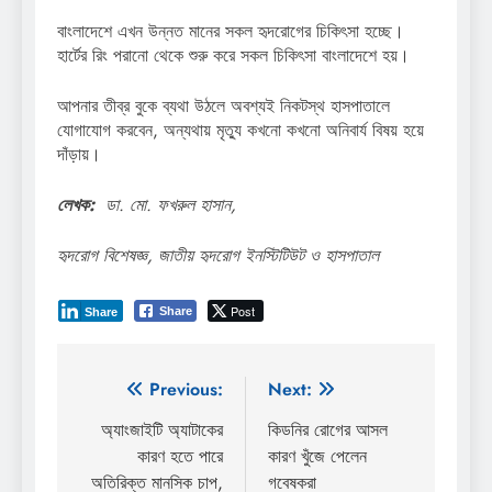
বাংলাদেশে এখন উন্নত মানের সকল হৃদরোগের চিকিৎসা হচ্ছে।
হার্টের রিং পরানো থেকে শুরু করে সকল চিকিৎসা বাংলাদেশে হয়।
আপনার তীব্র বুকে ব্যথা উঠলে অবশ্যই নিকটস্থ হাসপাতালে
যোগাযোগ করবেন, অন্যথায় মৃত্যু কখনো কখনো অনিবার্য বিষয় হয়ে
দাঁড়ায়।
লেখক:
ডা. মো. ফখরুল হাসান,
হৃদরোগ বিশেষজ্ঞ, জাতীয় হৃদরোগ ইনস্টিটিউট ও হাসপাতাল
Post
Share
Share
Post
Previous:
Next:
navigation
অ্যাংজাইটি অ্যাটাকের
কিডনির রোগের আসল
কারণ হতে পারে
কারণ খুঁজে পেলেন
অতিরিক্ত মানসিক চাপ,
গবেষকরা