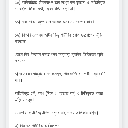
১০) অনিয়ন্ত্রিত জীবনযাপন তার মধ্যে কম ঘুমানো ও অতিরিক্ত
মোবাইল, টিভি দেখা, স্ক্রিন টাইম বাড়ানো।
১১) নাক ডাকা,স্লিপ এপনিয়াসহ অন্যান্য রোগের কারণ
১২) কিডনি রোগসহ জটিল কিছু শারীরিক রোগ হৃদরোগের ঝুঁকি
বাড়াচ্ছে
জেনে নিই কিভাবে হৃদরোগসহ অন্যান্য ক্রনিক ডিজিজের ঝুঁকি
কমাবেন
১)স্বাস্থ্যকর খাদ্যাভ্যাস: ফলমূল, শাকসবজি ও গোটা শস্য বেশি
খান।
অতিরিক্ত চর্বি, লবণ (দিনে ৫ গ্রামের কম) ও চিনিযুক্ত খাবার
এড়িয়ে চলুন।
ওমেগা-৩ ফ্যাটি অ্যাসিড সমৃদ্ধ মাছ খাদ্য তালিকায় রাখুন।
২) নিয়মিত শারীরিক কার্যকলাপ: