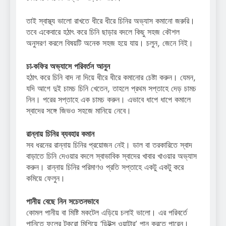
তাই স্বাস্থ্য ভালো রাখতে ধীরে ধীরে চিনির অভ্যাস কমানো জরুরি।
তবে একেবারে হঠাৎ করে চিনি ছাড়ার বদলে কিছু সহজ কৌশল
অনুসরণ করলে বিষয়টি অনেক সহজ হয়ে যায়। চলুন, জেনে নিই।
চা-কফির অভ্যাসে পরিবর্তন আনুন
হঠাৎ করে চিনি বাদ না দিয়ে ধীরে ধীরে কমানোর চেষ্টা করুন। যেমন,
যদি আগে দুই চামচ চিনি খেতেন, তাহলে প্রথম সপ্তাহে দেড় চামচ
নিন। পরের সপ্তাহে এক চামচ করুন। এভাবে ধাপে ধাপে কমালে
স্বাদের সঙ্গে জিভও সহজে মানিয়ে নেবে।
রান্নায় চিনির ব্যবহার কমান
সব ধরনের রান্নায় চিনির প্রয়োজন নেই। ডাল বা তরকারিতে স্বাদ
বাড়াতে চিনি দেওয়ার বদলে স্বাভাবিক স্বাদের খাবার খাওয়ার অভ্যাস
করুন। রান্নায় চিনির পরিমাণও প্রতি সপ্তাহে একটু একটু করে
কমিয়ে ফেলুন।
পানীয় বেছে নিন সচেতনভাবে
কোমল পানীয় বা মিষ্টি মকটেল এড়িয়ে চলাই ভালো। এর পরিবর্তে
পানিতে ফলের টুকরো মিশিয়ে ‘ডিটক্স ওয়াটার’ পান করতে পারেন।