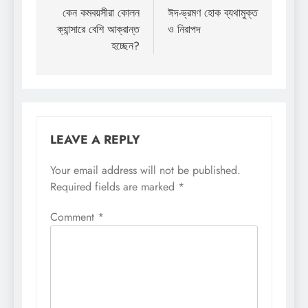
navigation
কেন কমবয়সীরা কোলন
ঈদ-ভ্রমণ হোক ব্যথামুক্ত
ক্যান্সারে বেশি আক্রান্ত
ও নিরাপদ
হচ্ছেন?
LEAVE A REPLY
Your email address will not be published.
Required fields are marked
*
Comment
*