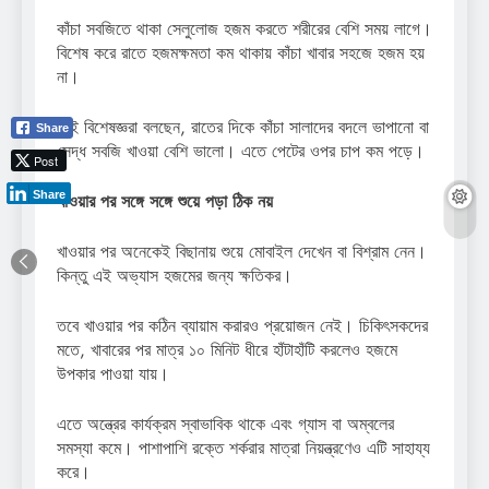
কাঁচা সবজিতে থাকা সেলুলোজ হজম করতে শরীরের বেশি সময় লাগে।
বিশেষ করে রাতে হজমক্ষমতা কম থাকায় কাঁচা খাবার সহজে হজম হয়
না।
তাই বিশেষজ্ঞরা বলছেন, রাতের দিকে কাঁচা সালাদের বদলে ভাপানো বা
Share
সেদ্ধ সবজি খাওয়া বেশি ভালো। এতে পেটের ওপর চাপ কম পড়ে।
Post
Share
খাওয়ার পর সঙ্গে সঙ্গে শুয়ে পড়া ঠিক নয়
খাওয়ার পর অনেকেই বিছানায় শুয়ে মোবাইল দেখেন বা বিশ্রাম নেন।
কিন্তু এই অভ্যাস হজমের জন্য ক্ষতিকর।
তবে খাওয়ার পর কঠিন ব্যায়াম করারও প্রয়োজন নেই। চিকিৎসকদের
মতে, খাবারের পর মাত্র ১০ মিনিট ধীরে হাঁটাহাঁটি করলেও হজমে
উপকার পাওয়া যায়।
এতে অন্ত্রের কার্যক্রম স্বাভাবিক থাকে এবং গ্যাস বা অম্বলের
সমস্যা কমে। পাশাপাশি রক্তে শর্করার মাত্রা নিয়ন্ত্রণেও এটি সাহায্য
করে।