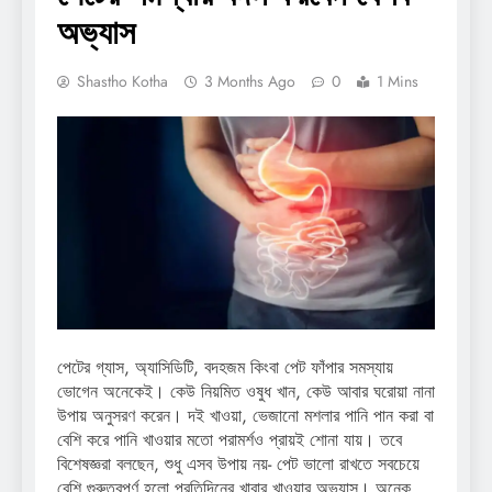
অভ্যাস
Shastho Kotha
3 Months Ago
0
1 Mins
পেটের গ্যাস, অ্যাসিডিটি, বদহজম কিংবা পেট ফাঁপার সমস্যায়
ভোগেন অনেকেই। কেউ নিয়মিত ওষুধ খান, কেউ আবার ঘরোয়া নানা
উপায় অনুসরণ করেন। দই খাওয়া, ভেজানো মশলার পানি পান করা বা
বেশি করে পানি খাওয়ার মতো পরামর্শও প্রায়ই শোনা যায়। তবে
বিশেষজ্ঞরা বলছেন, শুধু এসব উপায় নয়- পেট ভালো রাখতে সবচেয়ে
বেশি গুরুত্বপূর্ণ হলো প্রতিদিনের খাবার খাওয়ার অভ্যাস। অনেক