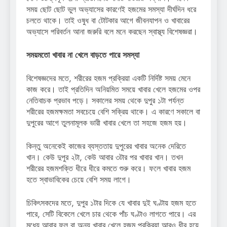
সময় ছোট ছোট ভুল অভ্যাসের কারণেই হজমের সমস্যা দীর্ঘদিন ধরে
চলতে থাকে। তাই ওষুধ বা টোটকার আগে জীবনযাপন ও খাবারের
অভ্যাসে পরিবর্তন আনা জরুরি বলে মনে করছেন স্বাস্থ্য বিশেষজ্ঞরা।
সময়মতো খাবার না খেলে বাড়তে পারে সমস্যা
বিশেষজ্ঞদের মতে, শরীরের হজম প্রক্রিয়া একটি নির্দিষ্ট সময় মেনে
কাজ করে। তাই প্রতিদিন অনিয়মিত সময়ে খাবার খেলে হজমের ওপর
নেতিবাচক প্রভাব পড়ে। সকালের সময় থেকে দুপুর ১টা পর্যন্ত
শরীরের হজমক্ষমতা সবচেয়ে বেশি সক্রিয় থাকে। এ কারণে সকালে বা
দুপুরের আগে তুলনামূলক ভারী খাবার খেলে তা সহজে হজম হয়।
কিন্তু অনেকেই কাজের ব্যস্ততায় দুপুরের খাবার অনেক দেরিতে
খান। কেউ দুপুর ২টা, কেউ আবার ৩টার পর খাবার খান। তখন
শরীরের হজমশক্তি ধীরে ধীরে কমতে শুরু করে। ফলে খাবার হজম
হতে স্বাভাবিকের চেয়ে বেশি সময় লাগে।
চিকিৎসকদের মতে, দুপুর ১টার দিকে যে খাবার দুই ঘণ্টায় হজম হতে
পারে, সেটি বিকেলে খেলে চার থেকে পাঁচ ঘণ্টাও লাগতে পারে। এর
মধ্যে আবার ফল বা অন্য খাবার খেলে হজম প্রক্রিয়া আরও ধীর হয়ে