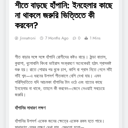
শীতে বাড়ছে হাঁপানি: ইনহেলার কাছে
না থাকলে জরুরি ভিত্তিতে কী
করবেন?
Jinnatroni
7 Months Ago
0
1 Mins
শীত বাড়ার সঙ্গে সঙ্গে হাঁপানি রোগীদের কষ্টও বাড়ে। ঠান্ডা বাতাস,
কুয়াশা, ধুলোবালি কিংবা ভাইরাস সংক্রমণে অনেকেরই হঠাৎ শ্বাসকষ্ট
শুরু হয়। রাতে শোয়ার পর বুকে চাপ, কাশি বা শ্বাস নিতে গেলে সাঁই
সাঁই শব্দ—এ ধরনের উপসর্গ শীতকালে বেশি দেখা যায়। এমন
পরিস্থিতিতে যদি আচমকা হাঁপানির টান ওঠে এবং হাতের কাছে
ইনহেলার না থাকে, তাহলে কী করবেন—জেনে নেওয়াই সবচেয়ে
জরুরি।
হাঁপানির সাধারণ লক্ষণ
হাঁপানির উপসর্গ একেক জনের ক্ষেত্রে একেক রকম হতে পারে।
সাধারণত যেসব লক্ষণ দেখা যায়, সেগুলো হলো—