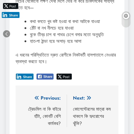
নিচের যেকোনো লক্ষণ দেখা দিলে দেরি না করে চিকিৎসকের সাহায্য
Post
নিতে হবে—
Share
কথা বলতে খুব কষ্ট হওয়া বা কথা আটকে যাওয়া
ঠোঁট বা নখ নীলচে হয়ে যাওয়া
বুকে তীব্র চাপ বা পাথর চেপে বসার মতো অনুভূতি
হাত-পা ঠান্ডা হয়ে অসাড় হয়ে আসা
এ ধরনের পরিস্থিতিতে দ্রুত রোগীকে নিকটবর্তী হাসপাতালে নেওয়ার
ব্যবস্থা করতে হবে।
Post
Share
Share
Post
Previous:
Next:
navigation
ট্রেডমিল না কি বাইরে
কোলেস্টেরলের মাত্রা কম
হাঁটা, কোনটি বেশি
থাকলে কি হৃদরোগের
কার্যকর?
ঝুঁকি?