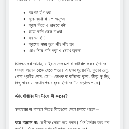
অল্পেই হাঁপ ধরা
বুকে ব্যথা বা চাপ অনুভব
শ্বাস নিতে ও ছাড়তে কষ্ট
রাতে কাশি বেড়ে যাওয়া
ঘন ঘন হাঁচি
শ্বাসের সময় বুকে সাঁই সাঁই শব্দ
চোখ দিয়ে পানি পড়া ও চোখে জ্বালা
চিকিৎসকেরা জানান, ভাইরাস সংক্রমণ বা ভাইরাল জ্বরে হাঁপানির
সমস্যা অনেক বেড়ে যেতে পারে। এ ছাড়া ধুলোবালি, ফুলের রেণু,
পোষা প্রাণীর লোম, লেপ–তোশক বা বালিশের ধুলো, তীব্র সুগন্ধি,
কিছু খাবার ও ব্যথানাশক ওষুধও হাঁপানির টান বাড়াতে পারে।
হঠাৎ হাঁপানির টান উঠলে কী করবেন?
ইনহেলার না থাকলে নিচের বিষয়গুলো মেনে চলতে পারেন—
শুয়ে পড়বেন না:
রোগীকে সোজা হয়ে বসান। পিঠ টানটান করে বসা
জরুরি। ঝুঁকে বসলে শ্বাসকষ্ট আরও বাড়তে পারে।